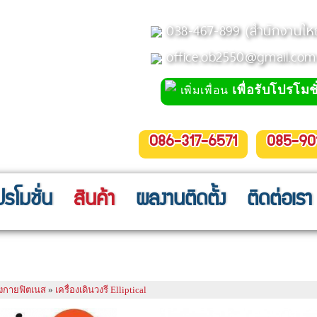
038-467-899 (สำนักงานให
office.ob2550@gmail.com
เพื่อรับโปรโมชั
เพิ่มเพื่อน
086-317-6571
085-90
ปรโมชั่น
สินค้า
ผลงานติดตั้ง
ติดต่อเรา
ายฟิตเนส
ังกายฟิตเนส
»
เครื่องเดินวงรี Elliptical