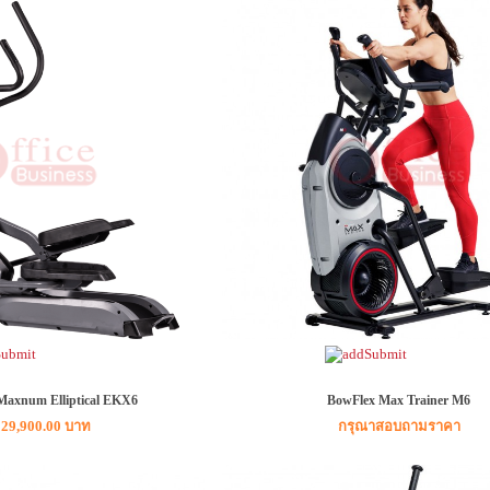
็ป Maxnum Elliptical EKX6
BowFlex Max Trainer M6
 29,900.00 บาท
กรุณาสอบถามราคา