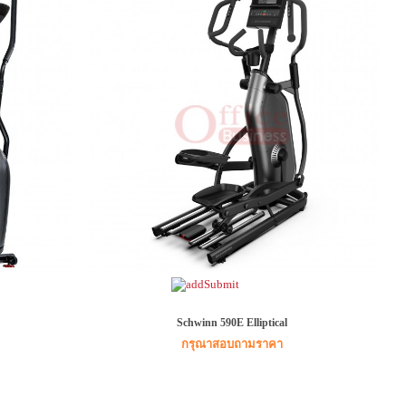
Schwinn 590E Elliptical
กรุณาสอบถามราคา