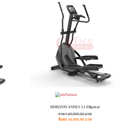
L
HORIZON ANDES 5.1 Elliptical
ราคา 49,900.00 บาท
พิเศษ 44,900.00 บาท