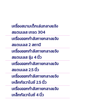
Catalog
แคตตาล็อค
เครื่องสนามเด็กเล่นกลางแจ้ง
สแตนเลส เกรด 304
เครื่องออกกำลังกายกลางแจ้ง
สแตนเลส 2 สถานี
เครื่องออกกำลังกายกลางแจ้ง
สแตนเลส รุ่น 4 นิ้ว
เครื่องออกกำลังกายกลางแจ้ง
สแตนเลส 2.5 นิ้ว
เครื่องออกกำลังกายกลางแจ้ง
เหล็กกัลวาไนซ์ 2.5 นิ้ว
เครื่องออกกำลังกายกลางแจ้ง
เหล็กกัลวาไนซ์ 4 นิ้ว