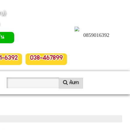
ญ่)
0859016392
่น
1-6392
038-467899
ค้นหา