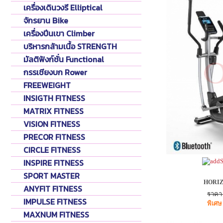
เครื่องเดินวงรี Elliptical
จักรยาน Bike
เครื่องปีนเขา Climber
บริหารกล้ามเนื้อ STRENGTH
มัลติฟังก์ชั่น Functional
กรรเชียงบก Rower
FREEWEIGHT
INSIGTH FITNESS
MATRIX FITNESS
VISION FITNESS
PRECOR FITNESS
CIRCLE FITNESS
INSPIRE FITNESS
SPORT MASTER
HORIZ
ANYFIT FITNESS
ราคา
IMPULSE FITNESS
พิเศษ
MAXNUM FITNESS