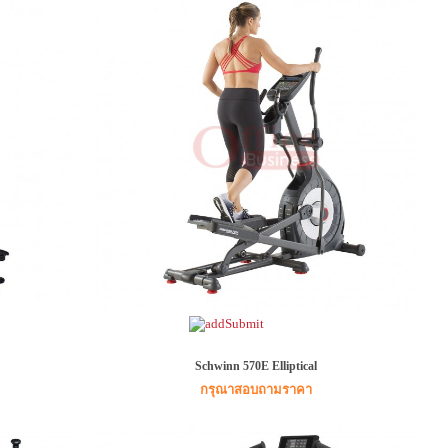
Schwinn 570E Elliptical
กรุณาสอบถามราคา