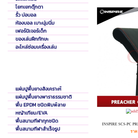
โยกเยกตุ๊กตา
รั้ว บ่อบอล
ห้องบอล เบาะนุ่มนิ่ม
เฟอร์นิเจอร์เด็ก
ของเล่นฝึกทักษะ
อะไหล่ซ่อมเครื่องเล่น
Flooring
พื้นปูสนาม
แผ่นปูพื้นยางสังเคราะห์
แผ่นปูพื้นยางพาราธรรมชาติ
พื้น EPDM ชนิดพิมพ์ลาย
หญ้าเทียม/EVA
พื้นสนามกีฬาทุกชนิด
INSPIRE SCS-PC 
พื้นสนามกีฬาสำเร็จรูป
ราค