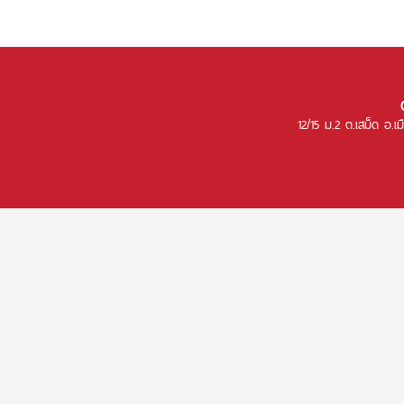
12/15 ม.2 ต.เสม็ด อ.