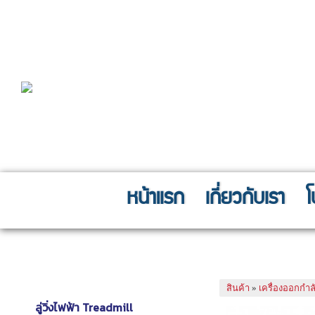
หน้าแรก
เกี่ยวกับเรา
โ
Fitness Equipment
เครื่องออกกำลังกา
เครื่องออกกำลังกายฟิตเนส
สินค้า
»
เครื่องออกกำ
ลู่วิ่งไฟฟ้า Treadmill