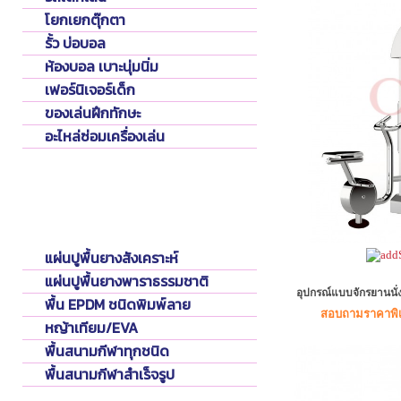
โยกเยกตุ๊กตา
รั้ว บ่อบอล
ห้องบอล เบาะนุ่มนิ่ม
เฟอร์นิเจอร์เด็ก
ของเล่นฝึกทักษะ
อะไหล่ซ่อมเครื่องเล่น
Flooring
พื้นปูสนาม
แผ่นปูพื้นยางสังเคราะห์
แผ่นปูพื้นยางพาราธรรมชาติ
อุปกรณ์แบบจักรยานนั่
พื้น EPDM ชนิดพิมพ์ลาย
สอบถามราคาพิเศ
หญ้าเทียม/EVA
พื้นสนามกีฬาทุกชนิด
พื้นสนามกีฬาสำเร็จรูป