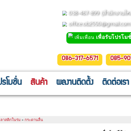
038-467-899 (สำนักงานให
office.ob2550@gmail.com
เพื่อรับโปรโมชั
เพิ่มเพื่อน
086-317-6571
085-90
ปรโมชั่น
สินค้า
ผลงานติดตั้ง
ติดต่อเรา
ีฟ้า) ขนาด 67x167x70 cm.
กพลาสติกในร่ม
»
กระดานลื่น