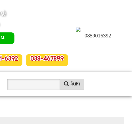
ญ่)
0859016392
่น
1-6392
038-467899
ค้นหา