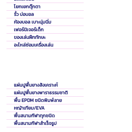
โยกเยกตุ๊กตา
รั้ว บ่อบอล
ห้องบอล เบาะนุ่มนิ่ม
เฟอร์นิเจอร์เด็ก
ของเล่นฝึกทักษะ
อะไหล่ซ่อมเครื่องเล่น
Flooring
พื้นปูสนาม
แผ่นปูพื้นยางสังเคราะห์
แผ่นปูพื้นยางพาราธรรมชาติ
พื้น EPDM ชนิดพิมพ์ลาย
หญ้าเทียม/EVA
พื้นสนามกีฬาทุกชนิด
พื้นสนามกีฬาสำเร็จรูป