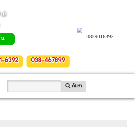
ญ่)
0859016392
่น
1-6392
038-467899
ค้นหา