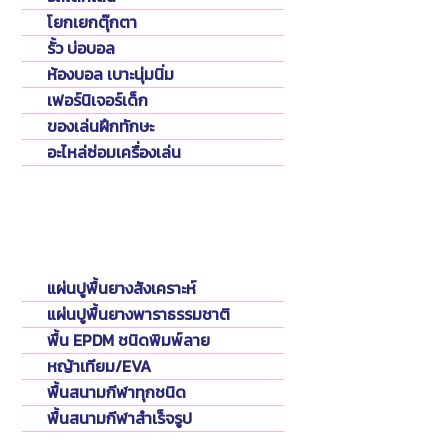
โยกเยกตุ๊กตา
รั้ว บ่อบอล
ห้องบอล เบาะนุ่มนิ่ม
เฟอร์นิเจอร์เด็ก
ของเล่นฝึกทักษะ
อะไหล่ซ่อมเครื่องเล่น
Flooring
พื้นปูสนาม
แผ่นปูพื้นยางสังเคราะห์
แผ่นปูพื้นยางพาราธรรมชาติ
พื้น EPDM ชนิดพิมพ์ลาย
หญ้าเทียม/EVA
พื้นสนามกีฬาทุกชนิด
พื้นสนามกีฬาสำเร็จรูป