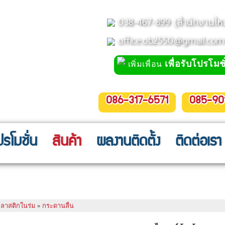
038-467-899 (สำนักงานให
office.ob2550@gmail.com
เพื่อรับโปรโมชั
เพิ่มเพื่อน
086-317-6571
085-90
ปรโมชั่น
สินค้า
ผลงานติดตั้ง
ติดต่อเรา
ย ขนาด 95x170x105 cm.
กพลาสติกในร่ม
»
กระดานลื่น