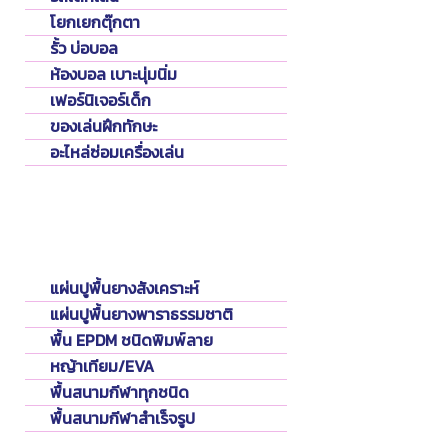
โยกเยกตุ๊กตา
รั้ว บ่อบอล
ห้องบอล เบาะนุ่มนิ่ม
เฟอร์นิเจอร์เด็ก
ของเล่นฝึกทักษะ
อะไหล่ซ่อมเครื่องเล่น
Flooring
พื้นปูสนาม
แผ่นปูพื้นยางสังเคราะห์
แผ่นปูพื้นยางพาราธรรมชาติ
พื้น EPDM ชนิดพิมพ์ลาย
หญ้าเทียม/EVA
พื้นสนามกีฬาทุกชนิด
พื้นสนามกีฬาสำเร็จรูป