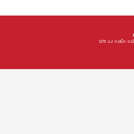
12/15 ม.2 ต.เสม็ด อ.