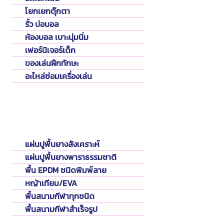
โยกเยกตุ๊กตา
รั้ว บ่อบอล
ห้องบอล เบาะนุ่มนิ่ม
เฟอร์นิเจอร์เด็ก
ของเล่นฝึกทักษะ
อะไหล่ซ่อมเครื่องเล่น
Flooring
พื้นปูสนาม
แผ่นปูพื้นยางสังเคราะห์
แผ่นปูพื้นยางพาราธรรมชาติ
พื้น EPDM ชนิดพิมพ์ลาย
หญ้าเทียม/EVA
พื้นสนามกีฬาทุกชนิด
พื้นสนามกีฬาสำเร็จรูป