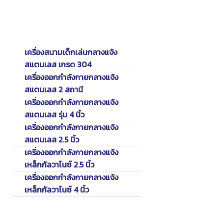
Catalog
แคตตาล็อค
เครื่องสนามเด็กเล่นกลางแจ้ง
สแตนเลส เกรด 304
เครื่องออกกำลังกายกลางแจ้ง
สแตนเลส 2 สถานี
เครื่องออกกำลังกายกลางแจ้ง
สแตนเลส รุ่น 4 นิ้ว
เครื่องออกกำลังกายกลางแจ้ง
สแตนเลส 2.5 นิ้ว
เครื่องออกกำลังกายกลางแจ้ง
เหล็กกัลวาไนซ์ 2.5 นิ้ว
เครื่องออกกำลังกายกลางแจ้ง
เหล็กกัลวาไนซ์ 4 นิ้ว