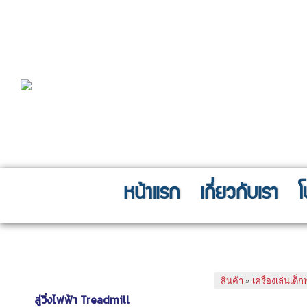
หน้าแรก
เกี่ยวกับเรา
โ
Fitness Equipment
ท่ออุโมงค์คลานล
เครื่องออกกำลังกายฟิตเนส
สินค้า
»
เครื่องเล่นเด็
ลู่วิ่งไฟฟ้า Treadmill